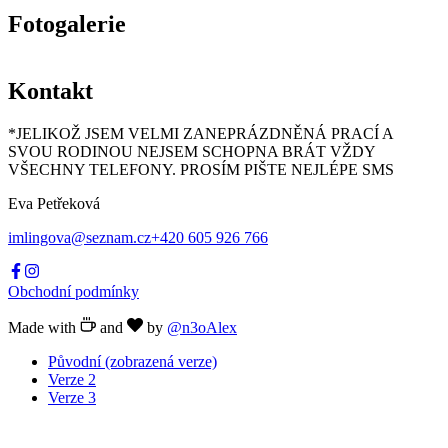
Fotogalerie
Kontakt
*JELIKOŽ JSEM VELMI ZANEPRÁZDNĚNÁ PRACÍ A
SVOU RODINOU NEJSEM SCHOPNA BRÁT VŽDY
VŠECHNY TELEFONY. PROSÍM PIŠTE NEJLÉPE SMS
Eva Petřeková
imlingova@seznam.cz
+420 605 926 766
Obchodní podmínky
Made with
and
by
@n3oAlex
Původní
(zobrazená verze)
Verze 2
Verze 3